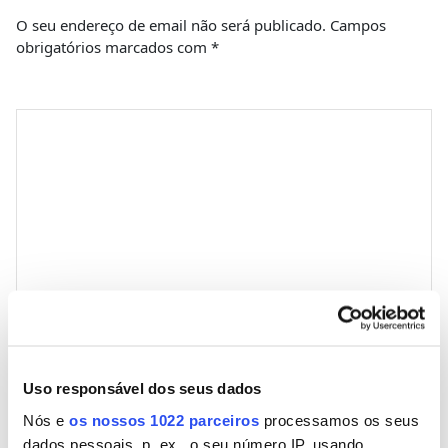
O seu endereço de email não será publicado.
Campos
obrigatórios marcados com
*
Comentário
*
Nome
Uso responsável dos seus dados
Nós e
os nossos 1022 parceiros
processamos os seus
Email
dados pessoais, p. ex., o seu número IP, usando