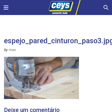
Skip
Menu
S
to
content
espejo_pared_cinturon_paso3.jp
by
max
Deixe um comentário