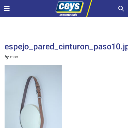
Skip
Menu
S
to
content
espejo_pared_cinturon_paso10.j
by
max