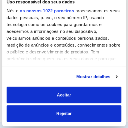
Uso responsável dos seus dados
Nome
Nós e
os nossos 1022 parceiros
processamos os seus
dados pessoais, p. ex., o seu número IP, usando
tecnologia como os cookies para guardarmos e
Email
acedermos a informações no seu dispositivo,
veicularmos anúncios e conteúdos personalizados,
medição de anúncios e conteúdos, conhecimentos sobre
o público e desenvolvimento de produtos. Tem
Site
preferência sobre quem usa os seus dados e para que
fins.
Mostrar detalhes
Se permitir, gostaríamos também de:
Recolher informações sobre a sua localização
geográfica as quais podem ter uma precisão de
Aceitar
vários metros
Identificar o seu dispositivo analisando de forma
Rejeitar
ativa as características específicas (impressão
digital)