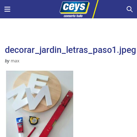
Skip
Menu
S
to
content
decorar_jardin_letras_paso1.jpeg
by
max