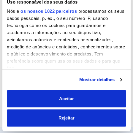
Uso responsável dos seus dados
Nome
Nós e
os nossos 1022 parceiros
processamos os seus
dados pessoais, p. ex., o seu número IP, usando
tecnologia como os cookies para guardarmos e
Email
acedermos a informações no seu dispositivo,
veicularmos anúncios e conteúdos personalizados,
medição de anúncios e conteúdos, conhecimentos sobre
o público e desenvolvimento de produtos. Tem
Site
preferência sobre quem usa os seus dados e para que
fins.
Mostrar detalhes
Se permitir, gostaríamos também de:
Recolher informações sobre a sua localização
geográfica as quais podem ter uma precisão de
Aceitar
vários metros
Identificar o seu dispositivo analisando de forma
Rejeitar
ativa as características específicas (impressão
digital)