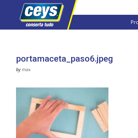
Pr
Skip
to
content
portamaceta_paso6.jpeg
by
max