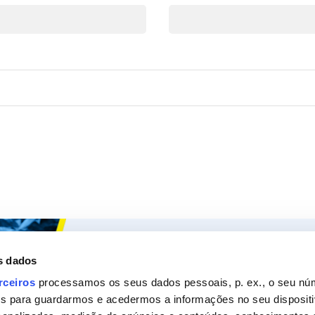
Ceys
Os nossos
s dados
Sobre a Ceys
Produt
rceiros
processamos os seus dados pessoais, p. ex., o seu nú
es para guardarmos e acedermos a informações no seu dispositi
Manualidades
Recom