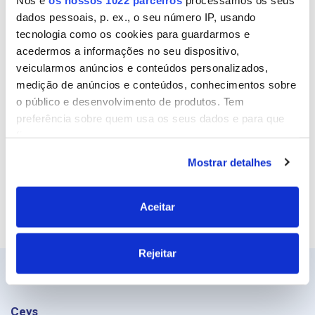
dados pessoais, p. ex., o seu número IP, usando
Email
tecnologia como os cookies para guardarmos e
acedermos a informações no seu dispositivo,
veicularmos anúncios e conteúdos personalizados,
medição de anúncios e conteúdos, conhecimentos sobre
Site
o público e desenvolvimento de produtos. Tem
preferência sobre quem usa os seus dados e para que
fins.
Mostrar detalhes
Se permitir, gostaríamos também de:
Recolher informações sobre a sua localização
geográfica as quais podem ter uma precisão de
Aceitar
vários metros
Identificar o seu dispositivo analisando de forma
Rejeitar
ativa as características específicas (impressão
digital)
Saiba mais sobre como os seus dados pessoais são
processados e defina as suas preferências na
secção de
Ceys