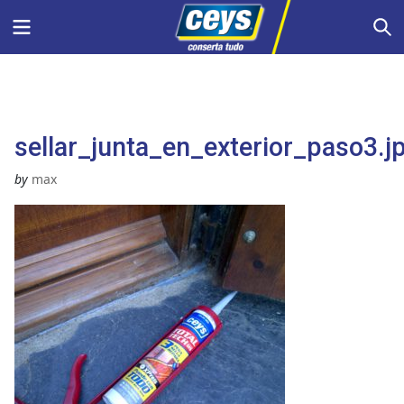
Skip
Menu
S
to
content
sellar_junta_en_exterior_paso3.j
by
max