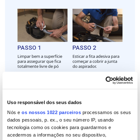
PASSO 1
PASSO 2
Limpar bem a superfície
Esticar a fita adesiva para
para assegurar que fica
começar a cobrir a junta
totalmente livre de pó
do aspirador.
Uso responsável dos seus dados
Nós e
os nossos 1022 parceiros
processamos os seus
PASSO 3
PASSO 4
dados pessoais, p. ex., o seu número IP, usando
Dar um conjunto de voltas
Cortar a fita
tecnologia como os cookies para guardarmos e
com a fita americana até
acedermos a informações no seu dispositivo,
verificar que a junta está