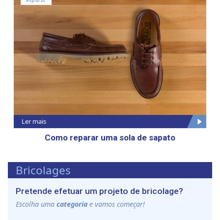
anúncios, fornecer funcionalidades de redes sociais e
analisar o nosso tráfego. Também partilhamos
informações acerca da sua utilização do site com os
nossos parceiros de redes sociais, de publicidade e de
análise, que as podem combinar com outras informações
que lhes forneceu ou recolhidas por estes a partir da sua
utilização dos respetivos serviços.
Ler mais
Como reparar uma sola de sapato
Bricolages
Pretende efetuar um projeto de bricolage?
Escolha uma
categoria
e vamos começar!