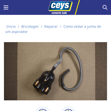
Skip
Menu
S
to
content
Inicio
/
Bricolages
/
Reparar
/
Como vedar a junta de
um aspirador