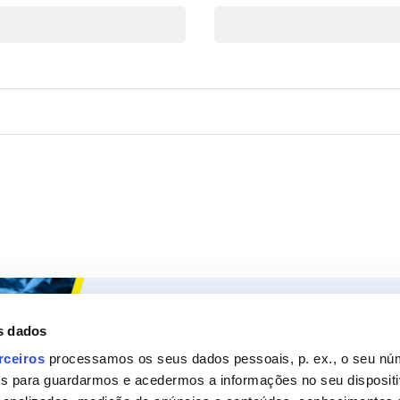
Ceys
Os nossos
s dados
Sobre a Ceys
Produt
rceiros
processamos os seus dados pessoais, p. ex., o seu nú
es para guardarmos e acedermos a informações no seu dispositi
Manualidades
Recom