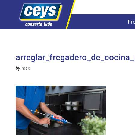
Pr
Skip
to
content
arreglar_fregadero_de_cocina_
by
max