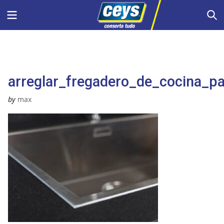
Skip
Menu
S
to
content
arreglar_fregadero_de_cocina_p
by
max