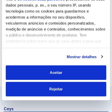
dados pessoais, p. ex., o seu número IP, usando
Email
tecnologia como os cookies para guardarmos e
acedermos a informações no seu dispositivo,
veicularmos anúncios e conteúdos personalizados,
medição de anúncios e conteúdos, conhecimentos sobre
Site
o público e desenvolvimento de produtos. Tem
preferência sobre quem usa os seus dados e para que
fins.
Mostrar detalhes
Se permitir, gostaríamos também de:
Recolher informações sobre a sua localização
geográfica as quais podem ter uma precisão de
Aceitar
vários metros
Identificar o seu dispositivo analisando de forma
Rejeitar
ativa as características específicas (impressão
digital)
Saiba mais sobre como os seus dados pessoais são
Ceys
processados e defina as suas preferências na
secção de