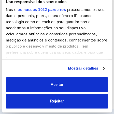
Uso responsável dos seus dados
Nome
Nós e
os nossos 1022 parceiros
processamos os seus
dados pessoais, p. ex., o seu número IP, usando
tecnologia como os cookies para guardarmos e
Email
acedermos a informações no seu dispositivo,
veicularmos anúncios e conteúdos personalizados,
medição de anúncios e conteúdos, conhecimentos sobre
o público e desenvolvimento de produtos. Tem
Site
preferência sobre quem usa os seus dados e para que
fins.
Mostrar detalhes
Se permitir, gostaríamos também de:
Recolher informações sobre a sua localização
geográfica as quais podem ter uma precisão de
Aceitar
vários metros
Identificar o seu dispositivo analisando de forma
Rejeitar
ativa as características específicas (impressão
digital)