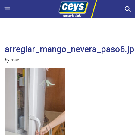
Skip
Menu
S
to
content
arreglar_mango_nevera_paso6.j
by
max