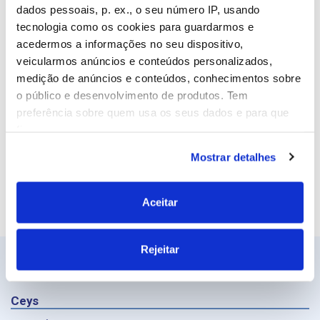
Email
dados pessoais, p. ex., o seu número IP, usando
tecnologia como os cookies para guardarmos e
acedermos a informações no seu dispositivo,
veicularmos anúncios e conteúdos personalizados,
Site
medição de anúncios e conteúdos, conhecimentos sobre
o público e desenvolvimento de produtos. Tem
preferência sobre quem usa os seus dados e para que
fins.
Mostrar detalhes
Se permitir, gostaríamos também de:
Recolher informações sobre a sua localização
geográfica as quais podem ter uma precisão de
Aceitar
vários metros
Identificar o seu dispositivo analisando de forma
Rejeitar
ativa as características específicas (impressão
digital)
Saiba mais sobre como os seus dados pessoais são
Ceys
processados e defina as suas preferências na
secção de