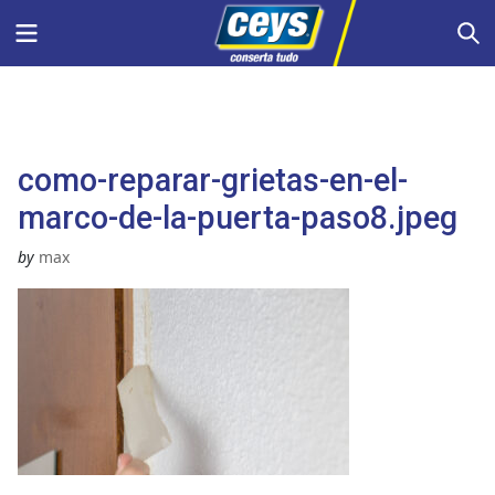
Skip
Menu
S
to
content
como-reparar-grietas-en-el-
marco-de-la-puerta-paso8.jpeg
by
max