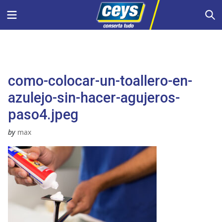
Skip
Menu
S
to
content
como-colocar-un-toallero-en-
azulejo-sin-hacer-agujeros-
paso4.jpeg
by
max