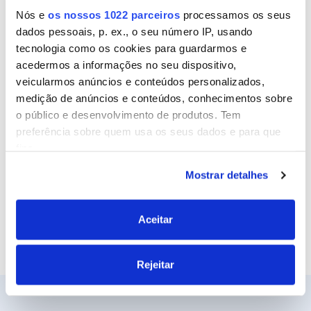
Nós e
os nossos 1022 parceiros
processamos os seus
dados pessoais, p. ex., o seu número IP, usando
tecnologia como os cookies para guardarmos e
Email
acedermos a informações no seu dispositivo,
veicularmos anúncios e conteúdos personalizados,
medição de anúncios e conteúdos, conhecimentos sobre
o público e desenvolvimento de produtos. Tem
Site
preferência sobre quem usa os seus dados e para que
fins.
Mostrar detalhes
Se permitir, gostaríamos também de:
Recolher informações sobre a sua localização
geográfica as quais podem ter uma precisão de
Aceitar
vários metros
Identificar o seu dispositivo analisando de forma
Rejeitar
ativa as características específicas (impressão
digital)
Saiba mais sobre como os seus dados pessoais são