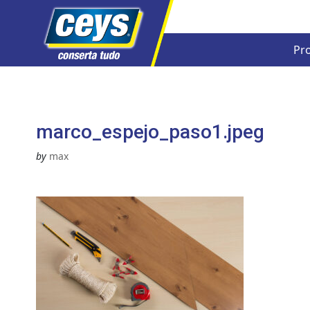
Pr
Skip
to
content
marco_espejo_paso1.jpeg
by
max