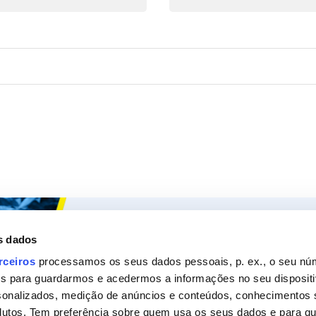
Ceys
Os nossos
s dados
Sobre a Ceys
Produt
rceiros
processamos os seus dados pessoais, p. ex., o seu nú
es para guardarmos e acedermos a informações no seu dispositi
Manualidades
Recom
sonalizados, medição de anúncios e conteúdos, conhecimentos s
Bricolage
Pergunt
utos. Tem preferência sobre quem usa os seus dados e para que