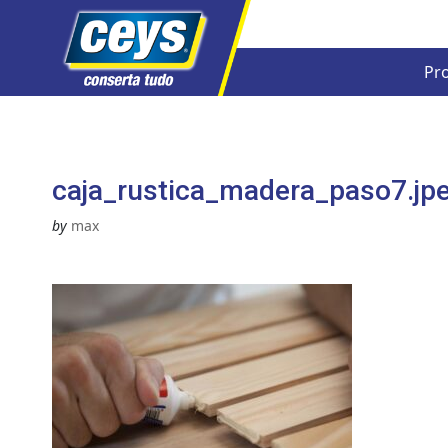
Pr
Skip
to
content
caja_rustica_madera_paso7.jp
by
max