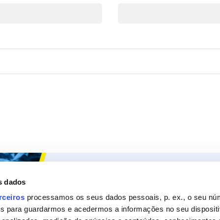
Ceys
Os nossos
s dados
Sobre a Ceys
Produt
rceiros
processamos os seus dados pessoais, p. ex., o seu nú
es para guardarmos e acedermos a informações no seu dispositi
Manualidades
Recom