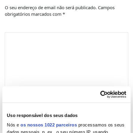
O seu endereço de email não será publicado.
Campos
obrigatórios marcados com
*
Comentário
*
Nome
Uso responsável dos seus dados
Nós e
os nossos 1022 parceiros
processamos os seus
Email
dados pessoais, p. ex., o seu número IP, usando