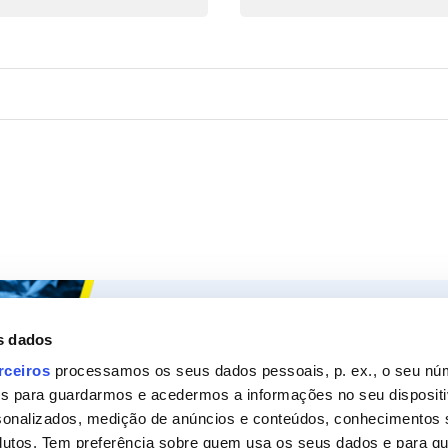
Ceys
Os nossos
s dados
Sobre a Ceys
Produt
rceiros
processamos os seus dados pessoais, p. ex., o seu nú
es para guardarmos e acedermos a informações no seu dispositi
Manualidades
Recom
sonalizados, medição de anúncios e conteúdos, conhecimentos s
Bricolage
Pergunt
utos. Tem preferência sobre quem usa os seus dados e para que