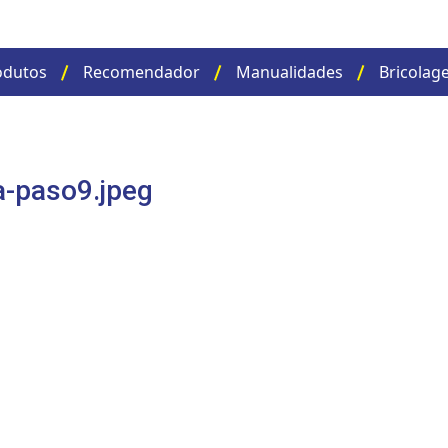
odutos
Recomendador
Manualidades
Bricolag
a-paso9.jpeg