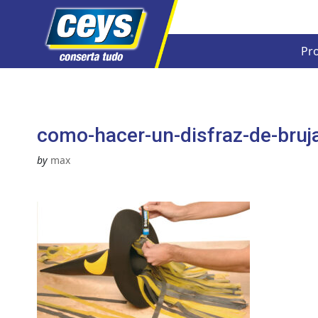
Pr
Skip
to
content
como-hacer-un-disfraz-de-bruj
by
max