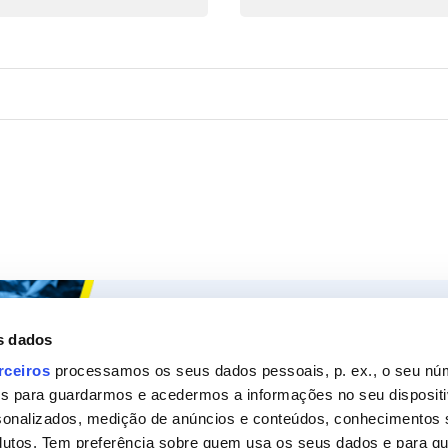
Ceys
Os nossos
s dados
Sobre a Ceys
Produt
rceiros
processamos os seus dados pessoais, p. ex., o seu nú
es para guardarmos e acedermos a informações no seu dispositi
Manualidades
Recom
sonalizados, medição de anúncios e conteúdos, conhecimentos s
Bricolage
Pergunt
utos. Tem preferência sobre quem usa os seus dados e para que