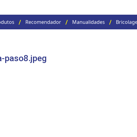
odutos
Recomendador
Manualidades
Bricolag
a-paso8.jpeg