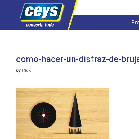
Pr
Skip
to
content
como-hacer-un-disfraz-de-bruj
by
max