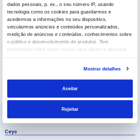
Email
dados pessoais, p. ex., o seu número IP, usando
tecnologia como os cookies para guardarmos e
acedermos a informações no seu dispositivo,
veicularmos anúncios e conteúdos personalizados,
Site
medição de anúncios e conteúdos, conhecimentos sobre
o público e desenvolvimento de produtos. Tem
preferência sobre quem usa os seus dados e para que
fins.
Mostrar detalhes
Se permitir, gostaríamos também de:
Recolher informações sobre a sua localização
geográfica as quais podem ter uma precisão de
Aceitar
vários metros
Identificar o seu dispositivo analisando de forma
Rejeitar
ativa as características específicas (impressão
digital)
Saiba mais sobre como os seus dados pessoais são
Ceys
processados e defina as suas preferências na
secção de