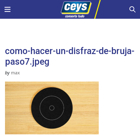
Skip
Menu
S
to
content
como-hacer-un-disfraz-de-bruja-
paso7.jpeg
by
max