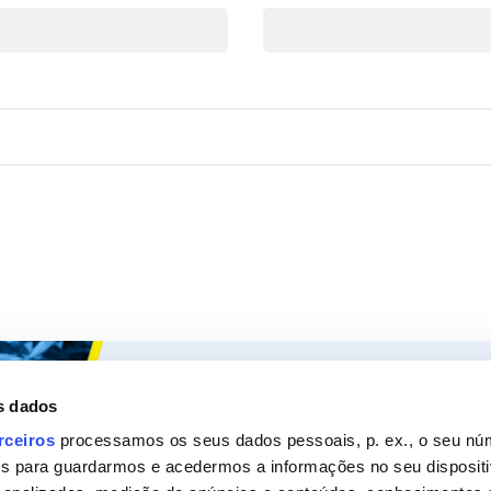
Ceys
Os nossos
s dados
Sobre a Ceys
Produt
rceiros
processamos os seus dados pessoais, p. ex., o seu nú
es para guardarmos e acedermos a informações no seu dispositi
Manualidades
Recom