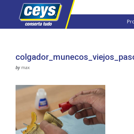
Pr
Skip
to
content
colgador_munecos_viejos_pas
by
max