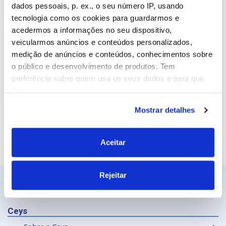
Email
dados pessoais, p. ex., o seu número IP, usando
tecnologia como os cookies para guardarmos e
acedermos a informações no seu dispositivo,
veicularmos anúncios e conteúdos personalizados,
Site
medição de anúncios e conteúdos, conhecimentos sobre
o público e desenvolvimento de produtos. Tem
preferência sobre quem usa os seus dados e para que
fins.
Mostrar detalhes
Se permitir, gostaríamos também de:
Recolher informações sobre a sua localização
geográfica as quais podem ter uma precisão de
Aceitar
vários metros
Identificar o seu dispositivo analisando de forma
Rejeitar
ativa as características específicas (impressão
digital)
Saiba mais sobre como os seus dados pessoais são
Ceys
processados e defina as suas preferências na
secção de