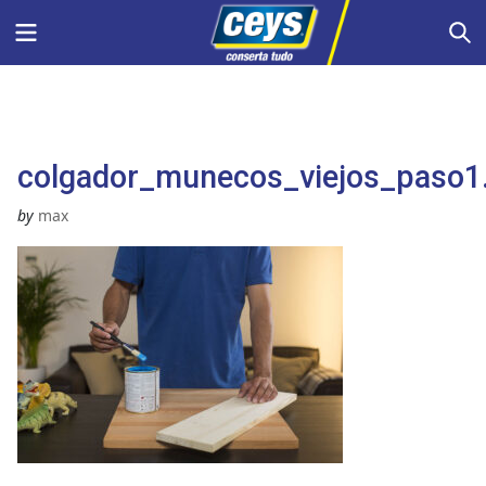
Skip
Menu
S
to
content
colgador_munecos_viejos_paso1
by
max