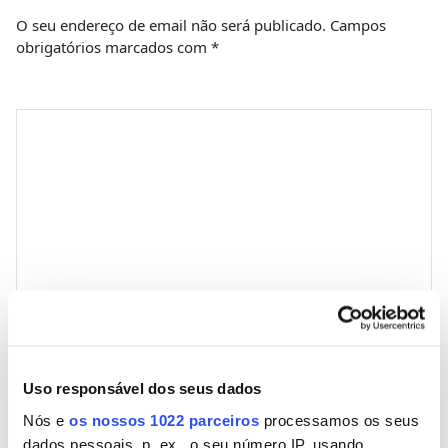
O seu endereço de email não será publicado.
Campos
obrigatórios marcados com
*
Comentário
*
Nome
Uso responsável dos seus dados
Nós e
os nossos 1022 parceiros
processamos os seus
Email
dados pessoais, p. ex., o seu número IP, usando