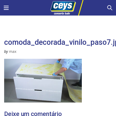
Skip
Menu
S
to
content
comoda_decorada_vinilo_paso7.j
by
max
Deixe um comentário