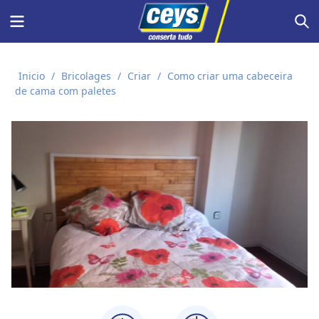
Skip
Menu
S
to
content
Inicio
/
Bricolages
/
Criar
/
Como criar uma cabeceira
de cama com paletes