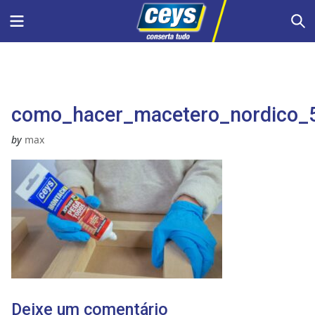
Skip
Menu
S
to
content
como_hacer_macetero_nordico_
by
max
Deixe um comentário