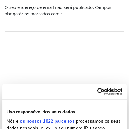
O seu endereço de email não será publicado.
Campos
obrigatórios marcados com
*
Comentário
*
Nome
Uso responsável dos seus dados
Nós e
os nossos 1022 parceiros
processamos os seus
Email
dados pessoais, p. ex., o seu número IP, usando