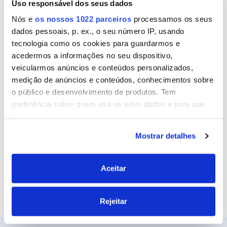
Uso responsável dos seus dados
Nome
Nós e
os nossos 1022 parceiros
processamos os seus
dados pessoais, p. ex., o seu número IP, usando
tecnologia como os cookies para guardarmos e
Email
acedermos a informações no seu dispositivo,
veicularmos anúncios e conteúdos personalizados,
medição de anúncios e conteúdos, conhecimentos sobre
o público e desenvolvimento de produtos. Tem
Site
preferência sobre quem usa os seus dados e para que
fins.
Mostrar detalhes
Se permitir, gostaríamos também de:
Recolher informações sobre a sua localização
geográfica as quais podem ter uma precisão de
Aceitar
vários metros
Identificar o seu dispositivo analisando de forma
Rejeitar
ativa as características específicas (impressão
digital)