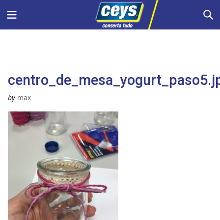
Skip
Menu
S
to
content
centro_de_mesa_yogurt_paso5.j
by
max