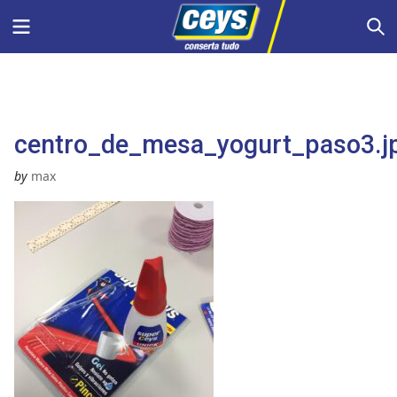
Skip
Menu
S
to
content
centro_de_mesa_yogurt_paso3.j
by
max