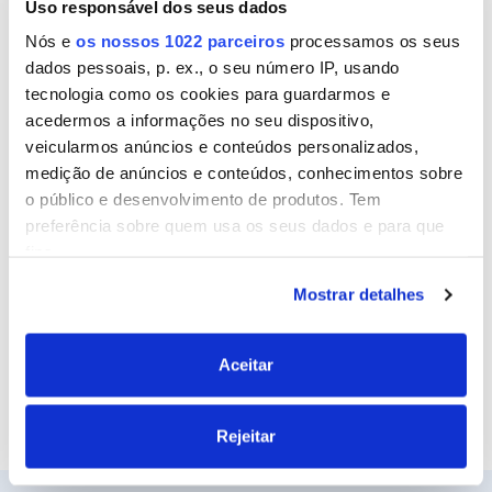
Uso responsável dos seus dados
Nome
Nós e
os nossos 1022 parceiros
processamos os seus
dados pessoais, p. ex., o seu número IP, usando
tecnologia como os cookies para guardarmos e
Email
acedermos a informações no seu dispositivo,
veicularmos anúncios e conteúdos personalizados,
medição de anúncios e conteúdos, conhecimentos sobre
o público e desenvolvimento de produtos. Tem
Site
preferência sobre quem usa os seus dados e para que
fins.
Mostrar detalhes
Se permitir, gostaríamos também de:
Recolher informações sobre a sua localização
geográfica as quais podem ter uma precisão de
Aceitar
vários metros
Identificar o seu dispositivo analisando de forma
Rejeitar
ativa as características específicas (impressão
digital)