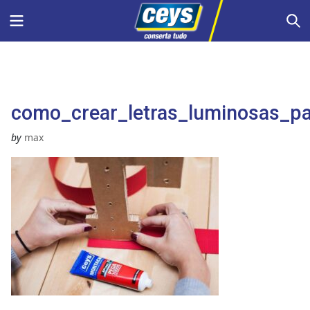
Skip
Menu
S
to
content
como_crear_letras_luminosas_pa
by
max