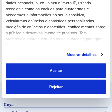
Email
dados pessoais, p. ex., o seu número IP, usando
tecnologia como os cookies para guardarmos e
acedermos a informações no seu dispositivo,
veicularmos anúncios e conteúdos personalizados,
Site
medição de anúncios e conteúdos, conhecimentos sobre
o público e desenvolvimento de produtos. Tem
preferência sobre quem usa os seus dados e para que
fins.
Mostrar detalhes
Se permitir, gostaríamos também de:
Recolher informações sobre a sua localização
geográfica as quais podem ter uma precisão de
Aceitar
vários metros
Identificar o seu dispositivo analisando de forma
Rejeitar
ativa as características específicas (impressão
digital)
Saiba mais sobre como os seus dados pessoais são
Ceys
processados e defina as suas preferências na
secção de