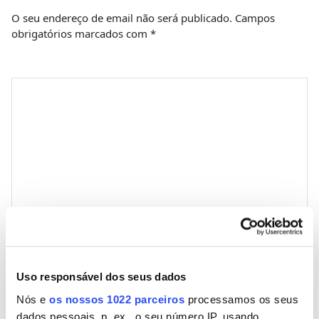
O seu endereço de email não será publicado.
Campos
obrigatórios marcados com
*
Comentário
*
Nome
Uso responsável dos seus dados
Nós e
os nossos 1022 parceiros
processamos os seus
Email
dados pessoais, p. ex., o seu número IP, usando