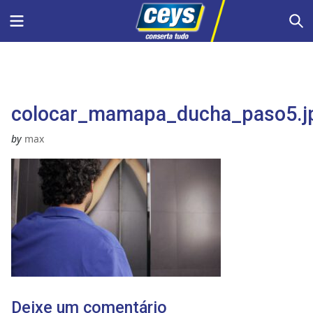
Skip
Menu
S
to
content
colocar_mamapa_ducha_paso5.j
by
max
Deixe um comentário