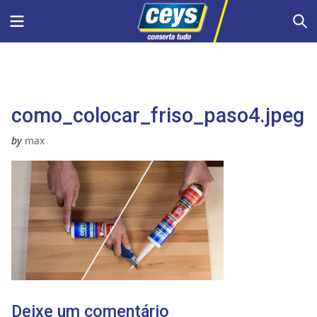
Skip
Menu
S
to
content
como_colocar_friso_paso4.jpeg
by
max
Deixe um comentário