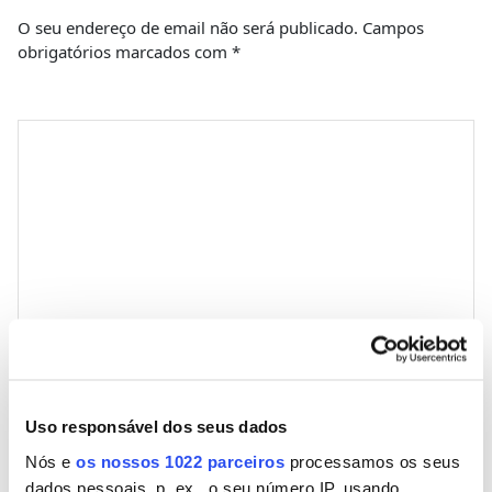
O seu endereço de email não será publicado.
Campos
obrigatórios marcados com
*
Comentário
*
Nome
Uso responsável dos seus dados
Nós e
os nossos 1022 parceiros
processamos os seus
Email
dados pessoais, p. ex., o seu número IP, usando