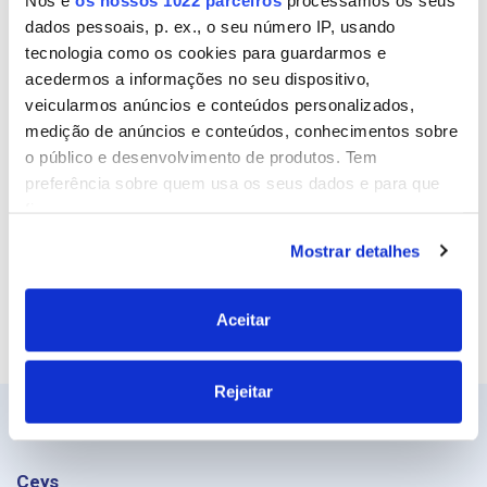
dados pessoais, p. ex., o seu número IP, usando
Email
tecnologia como os cookies para guardarmos e
acedermos a informações no seu dispositivo,
veicularmos anúncios e conteúdos personalizados,
medição de anúncios e conteúdos, conhecimentos sobre
Site
o público e desenvolvimento de produtos. Tem
preferência sobre quem usa os seus dados e para que
fins.
Mostrar detalhes
Se permitir, gostaríamos também de:
Recolher informações sobre a sua localização
geográfica as quais podem ter uma precisão de
Aceitar
vários metros
Identificar o seu dispositivo analisando de forma
Rejeitar
ativa as características específicas (impressão
digital)
Saiba mais sobre como os seus dados pessoais são
processados e defina as suas preferências na
secção de
Ceys