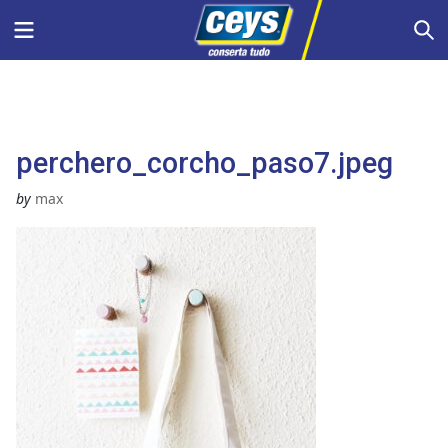
Skip
Menu
S
to
content
perchero_corcho_paso7.jpeg
by
max