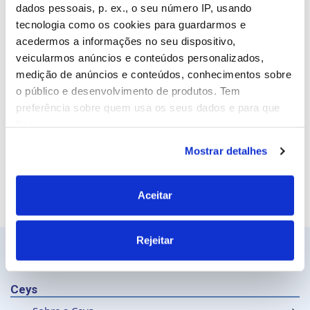
Email
dados pessoais, p. ex., o seu número IP, usando
tecnologia como os cookies para guardarmos e
acedermos a informações no seu dispositivo,
veicularmos anúncios e conteúdos personalizados,
Site
medição de anúncios e conteúdos, conhecimentos sobre
o público e desenvolvimento de produtos. Tem
preferência sobre quem usa os seus dados e para que
fins.
Mostrar detalhes
Se permitir, gostaríamos também de:
Recolher informações sobre a sua localização
geográfica as quais podem ter uma precisão de
Aceitar
vários metros
Identificar o seu dispositivo analisando de forma
Rejeitar
ativa as características específicas (impressão
digital)
Saiba mais sobre como os seus dados pessoais são
Ceys
processados e defina as suas preferências na
secção de