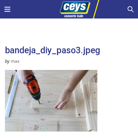
Skip
Menu
S
to
content
bandeja_diy_paso3.jpeg
by
max