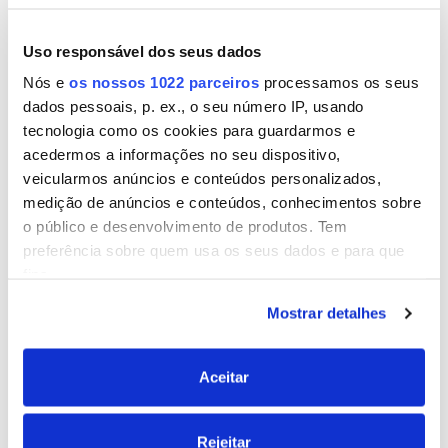
PASSO 3
PASSO 4
Com um berbequim e
Lixar a zona apara eliminar
Uso responsável dos seus dados
broca adequada para
qualquer tipo de farpa e
madeira (neste caso 8mm)
deixar a superfície lisa
Nós e
os nossos 1022 parceiros
processamos os seus
fazer os furos
dados pessoais, p. ex., o seu número IP, usando
tecnologia como os cookies para guardarmos e
acedermos a informações no seu dispositivo,
veicularmos anúncios e conteúdos personalizados,
medição de anúncios e conteúdos, conhecimentos sobre
o público e desenvolvimento de produtos. Tem
PASSO 5
PASSO 6
preferência sobre quem usa os seus dados e para que
fins.
Pintar as ripas da cor
Colocar a corda que fará
desejada e deixar secar
de asa pelo furo e dar um
nó para ficar presa
Mostrar detalhes
Se permitir, gostaríamos também de:
Recolher informações sobre a sua localização
geográfica as quais podem ter uma precisão de
Aceitar
vários metros
Identificar o seu dispositivo analisando de forma
Rejeitar
ativa as características específicas (impressão