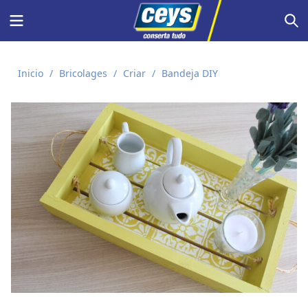
Skip
Menu
S
to
content
Inicio
/
Bricolages
/
Criar
/
Bandeja DIY