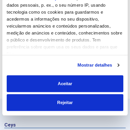
dados pessoais, p. ex., o seu número IP, usando
Email
tecnologia como os cookies para guardarmos e
acedermos a informações no seu dispositivo,
veicularmos anúncios e conteúdos personalizados,
Site
medição de anúncios e conteúdos, conhecimentos sobre
o público e desenvolvimento de produtos. Tem
preferência sobre quem usa os seus dados e para que
fins.
Mostrar detalhes
Se permitir, gostaríamos também de:
Recolher informações sobre a sua localização
geográfica as quais podem ter uma precisão de
Aceitar
vários metros
Identificar o seu dispositivo analisando de forma
Rejeitar
ativa as características específicas (impressão
digital)
Saiba mais sobre como os seus dados pessoais são
Ceys
processados e defina as suas preferências na
secção de