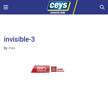
Skip
Menu
S
to
content
invisible-3
by
max