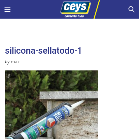
Skip
Menu
S
to
content
silicona-sellatodo-1
by
max