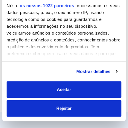
Nós e
os nossos 1022 parceiros
processamos os seus
dados pessoais, p. ex., o seu número IP, usando
tecnologia como os cookies para guardarmos e
Email
acedermos a informações no seu dispositivo,
veicularmos anúncios e conteúdos personalizados,
medição de anúncios e conteúdos, conhecimentos sobre
o público e desenvolvimento de produtos. Tem
Site
preferência sobre quem usa os seus dados e para que
fins.
Mostrar detalhes
Se permitir, gostaríamos também de:
Recolher informações sobre a sua localização
geográfica as quais podem ter uma precisão de
Aceitar
vários metros
Identificar o seu dispositivo analisando de forma
Rejeitar
ativa as características específicas (impressão
digital)
Saiba mais sobre como os seus dados pessoais são