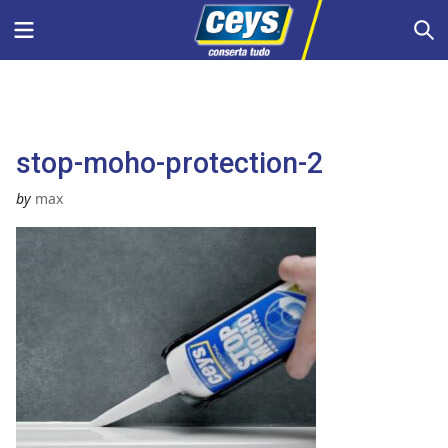
Skip
Menu
S
to
content
stop-moho-protection-2
by
max