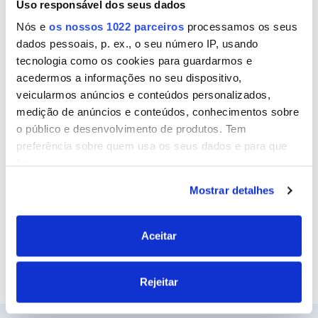
Uso responsável dos seus dados
Nome
Nós e
os nossos 1022 parceiros
processamos os seus
dados pessoais, p. ex., o seu número IP, usando
tecnologia como os cookies para guardarmos e
Email
acedermos a informações no seu dispositivo,
veicularmos anúncios e conteúdos personalizados,
medição de anúncios e conteúdos, conhecimentos sobre
o público e desenvolvimento de produtos. Tem
Site
preferência sobre quem usa os seus dados e para que
fins.
Mostrar detalhes
Se permitir, gostaríamos também de:
Recolher informações sobre a sua localização
geográfica as quais podem ter uma precisão de
Aceitar
vários metros
Identificar o seu dispositivo analisando de forma
Rejeitar
ativa as características específicas (impressão
digital)