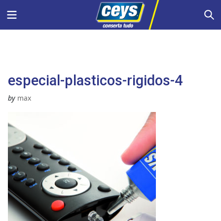
Skip
Menu
S
to
content
especial-plasticos-rigidos-4
by
max