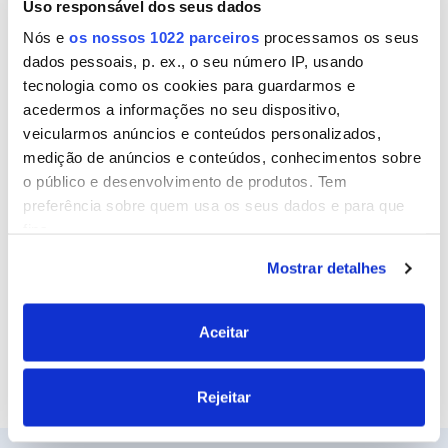
Uso responsável dos seus dados
Nome
Nós e
os nossos 1022 parceiros
processamos os seus
dados pessoais, p. ex., o seu número IP, usando
tecnologia como os cookies para guardarmos e
Email
acedermos a informações no seu dispositivo,
veicularmos anúncios e conteúdos personalizados,
medição de anúncios e conteúdos, conhecimentos sobre
o público e desenvolvimento de produtos. Tem
Site
preferência sobre quem usa os seus dados e para que
fins.
Mostrar detalhes
Se permitir, gostaríamos também de:
Recolher informações sobre a sua localização
geográfica as quais podem ter uma precisão de
Aceitar
vários metros
Identificar o seu dispositivo analisando de forma
Rejeitar
ativa as características específicas (impressão
digital)