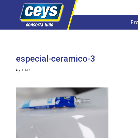
Pr
Skip
to
content
especial-ceramico-3
by
max