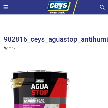
Skip
Menu
S
to
content
902816_ceys_aguastop_antihum
by
max