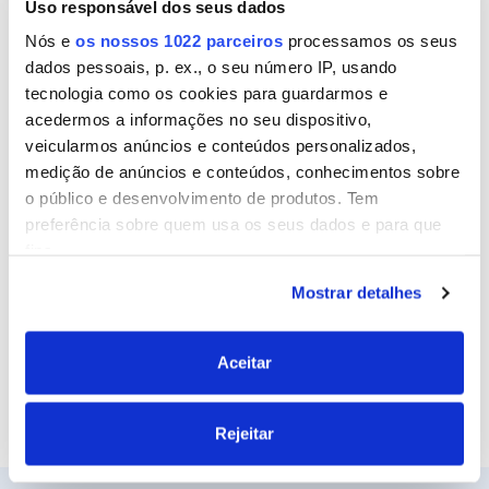
Uso responsável dos seus dados
Nome
Nós e
os nossos 1022 parceiros
processamos os seus
dados pessoais, p. ex., o seu número IP, usando
tecnologia como os cookies para guardarmos e
Email
acedermos a informações no seu dispositivo,
veicularmos anúncios e conteúdos personalizados,
medição de anúncios e conteúdos, conhecimentos sobre
o público e desenvolvimento de produtos. Tem
Site
preferência sobre quem usa os seus dados e para que
fins.
Mostrar detalhes
Se permitir, gostaríamos também de:
Recolher informações sobre a sua localização
geográfica as quais podem ter uma precisão de
Aceitar
vários metros
Identificar o seu dispositivo analisando de forma
Rejeitar
ativa as características específicas (impressão
digital)