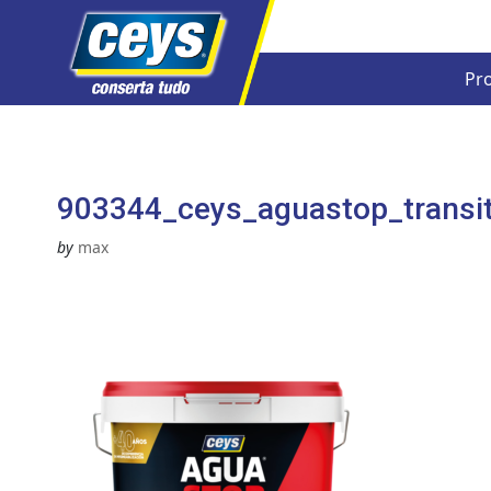
Pr
Skip
to
content
903344_ceys_aguastop_transit
by
max