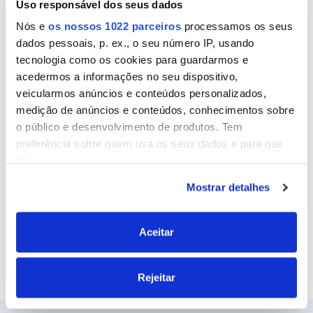
Uso responsável dos seus dados
Nome
Nós e
os nossos 1022 parceiros
processamos os seus
dados pessoais, p. ex., o seu número IP, usando
tecnologia como os cookies para guardarmos e
Email
acedermos a informações no seu dispositivo,
veicularmos anúncios e conteúdos personalizados,
medição de anúncios e conteúdos, conhecimentos sobre
o público e desenvolvimento de produtos. Tem
Site
preferência sobre quem usa os seus dados e para que
fins.
Mostrar detalhes
Se permitir, gostaríamos também de:
Recolher informações sobre a sua localização
geográfica as quais podem ter uma precisão de
Aceitar
vários metros
Identificar o seu dispositivo analisando de forma
Rejeitar
ativa as características específicas (impressão
digital)