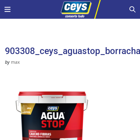
Skip
Menu
S
to
content
903308_ceys_aguastop_borracha
by
max