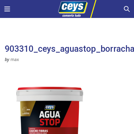
Skip
Menu
S
to
content
903310_ceys_aguastop_borrachaf
by
max