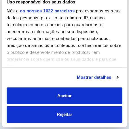
Uso responsável dos seus dados
Nome
Nós e
os nossos 1022 parceiros
processamos os seus
dados pessoais, p. ex., o seu número IP, usando
tecnologia como os cookies para guardarmos e
Email
acedermos a informações no seu dispositivo,
veicularmos anúncios e conteúdos personalizados,
medição de anúncios e conteúdos, conhecimentos sobre
o público e desenvolvimento de produtos. Tem
Site
preferência sobre quem usa os seus dados e para que
fins.
Mostrar detalhes
Se permitir, gostaríamos também de:
Recolher informações sobre a sua localização
geográfica as quais podem ter uma precisão de
Aceitar
vários metros
Identificar o seu dispositivo analisando de forma
Rejeitar
ativa as características específicas (impressão
digital)