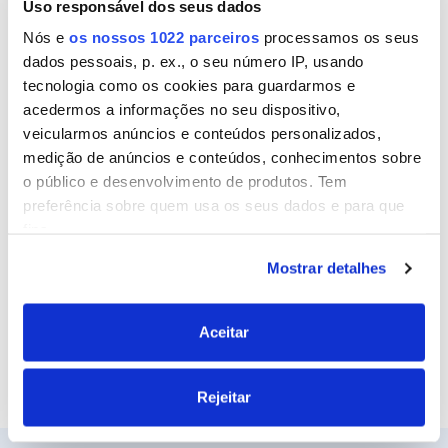
Uso responsável dos seus dados
Nome
Nós e
os nossos 1022 parceiros
processamos os seus
dados pessoais, p. ex., o seu número IP, usando
tecnologia como os cookies para guardarmos e
Email
acedermos a informações no seu dispositivo,
veicularmos anúncios e conteúdos personalizados,
medição de anúncios e conteúdos, conhecimentos sobre
o público e desenvolvimento de produtos. Tem
Site
preferência sobre quem usa os seus dados e para que
fins.
Mostrar detalhes
Se permitir, gostaríamos também de:
Recolher informações sobre a sua localização
geográfica as quais podem ter uma precisão de
Aceitar
vários metros
Identificar o seu dispositivo analisando de forma
Rejeitar
ativa as características específicas (impressão
digital)