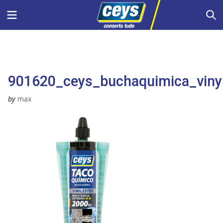
Skip
Menu
S
to
content
901620_ceys_buchaquimica_vinyl
by
max