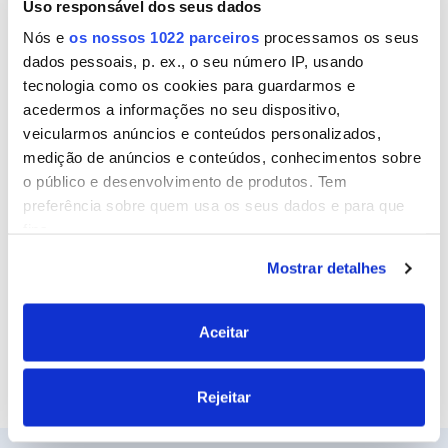
Uso responsável dos seus dados
Nome
Nós e
os nossos 1022 parceiros
processamos os seus
dados pessoais, p. ex., o seu número IP, usando
tecnologia como os cookies para guardarmos e
Email
acedermos a informações no seu dispositivo,
veicularmos anúncios e conteúdos personalizados,
medição de anúncios e conteúdos, conhecimentos sobre
o público e desenvolvimento de produtos. Tem
Site
preferência sobre quem usa os seus dados e para que
fins.
Mostrar detalhes
Se permitir, gostaríamos também de:
Recolher informações sobre a sua localização
geográfica as quais podem ter uma precisão de
Aceitar
vários metros
Identificar o seu dispositivo analisando de forma
Rejeitar
ativa as características específicas (impressão
digital)