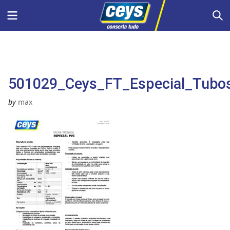
Skip
Menu
S
to
content
501029_Ceys_FT_Especial_Tubo
by
max