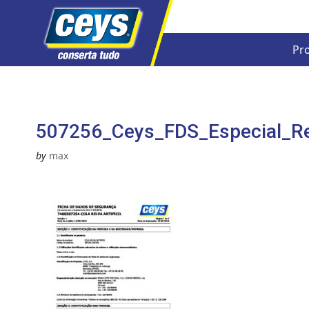
Pr
Skip
to
content
507256_Ceys_FDS_Especial_Relv
by
max