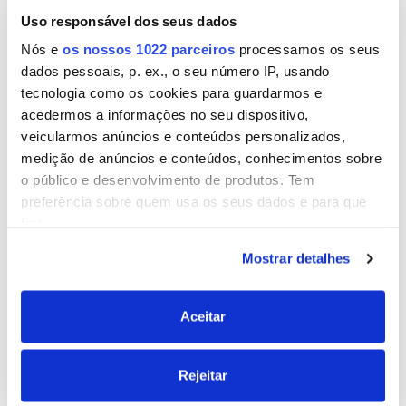
Uso responsável dos seus dados
Nome
Nós e
os nossos 1022 parceiros
processamos os seus
dados pessoais, p. ex., o seu número IP, usando
tecnologia como os cookies para guardarmos e
acedermos a informações no seu dispositivo,
Email
veicularmos anúncios e conteúdos personalizados,
medição de anúncios e conteúdos, conhecimentos sobre
o público e desenvolvimento de produtos. Tem
preferência sobre quem usa os seus dados e para que
Site
fins.
Mostrar detalhes
Se permitir, gostaríamos também de:
Recolher informações sobre a sua localização
geográfica as quais podem ter uma precisão de
Aceitar
vários metros
Identificar o seu dispositivo analisando de forma
Rejeitar
ativa as características específicas (impressão
digital)