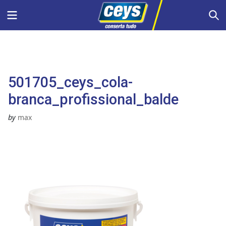
Skip
Menu
S
to
content
501705_ceys_cola-
branca_profissional_balde
by
max