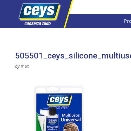
Pr
Skip
to
content
505501_ceys_silicone_multiuso
by
max