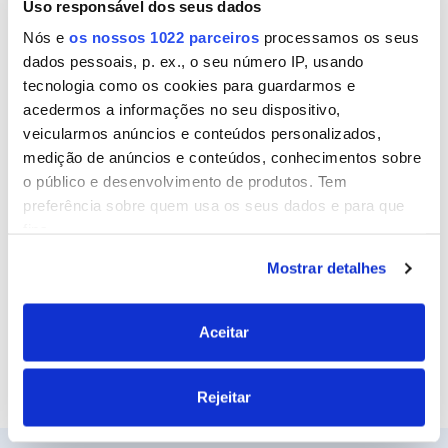
Uso responsável dos seus dados
Nome
Nós e
os nossos 1022 parceiros
processamos os seus
dados pessoais, p. ex., o seu número IP, usando
tecnologia como os cookies para guardarmos e
Email
acedermos a informações no seu dispositivo,
veicularmos anúncios e conteúdos personalizados,
medição de anúncios e conteúdos, conhecimentos sobre
o público e desenvolvimento de produtos. Tem
Site
preferência sobre quem usa os seus dados e para que
fins.
Mostrar detalhes
Se permitir, gostaríamos também de:
Recolher informações sobre a sua localização
geográfica as quais podem ter uma precisão de
Aceitar
vários metros
Identificar o seu dispositivo analisando de forma
Rejeitar
ativa as características específicas (impressão
digital)