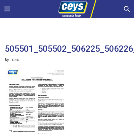
Skip
Menu
S
to
content
505501_505502_506225_506226_C
by
max