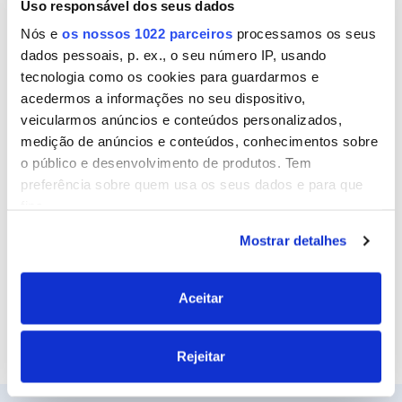
Uso responsável dos seus dados
Nome
Nós e
os nossos 1022 parceiros
processamos os seus
dados pessoais, p. ex., o seu número IP, usando
tecnologia como os cookies para guardarmos e
Email
acedermos a informações no seu dispositivo,
veicularmos anúncios e conteúdos personalizados,
medição de anúncios e conteúdos, conhecimentos sobre
o público e desenvolvimento de produtos. Tem
Site
preferência sobre quem usa os seus dados e para que
fins.
Mostrar detalhes
Se permitir, gostaríamos também de:
Recolher informações sobre a sua localização
geográfica as quais podem ter uma precisão de
Aceitar
vários metros
Identificar o seu dispositivo analisando de forma
Rejeitar
ativa as características específicas (impressão
digital)