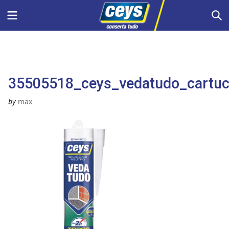
Skip
Menu
S
to
content
35505518_ceys_vedatudo_cartu
by
max