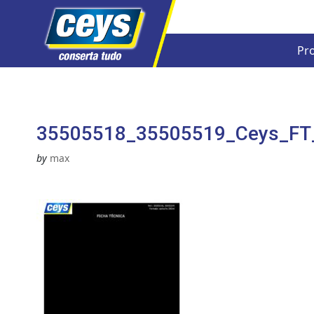
Pr
Skip
to
content
35505518_35505519_Ceys_FT
by
max