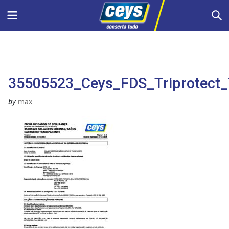
Skip
Menu
S
to
content
35505523_Ceys_FDS_Triprotect_
by
max