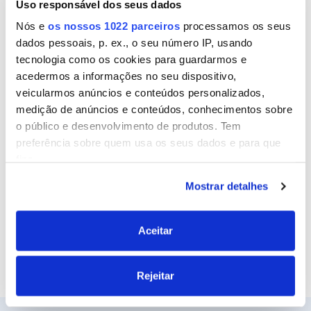
Uso responsável dos seus dados
Nome
Nós e
os nossos 1022 parceiros
processamos os seus
dados pessoais, p. ex., o seu número IP, usando
tecnologia como os cookies para guardarmos e
Email
acedermos a informações no seu dispositivo,
veicularmos anúncios e conteúdos personalizados,
medição de anúncios e conteúdos, conhecimentos sobre
o público e desenvolvimento de produtos. Tem
Site
preferência sobre quem usa os seus dados e para que
fins.
Mostrar detalhes
Se permitir, gostaríamos também de:
Recolher informações sobre a sua localização
geográfica as quais podem ter uma precisão de
Aceitar
vários metros
Identificar o seu dispositivo analisando de forma
Rejeitar
ativa as características específicas (impressão
digital)