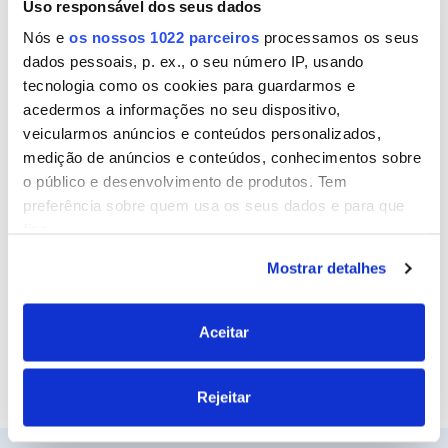
Uso responsável dos seus dados
Nome
Nós e
os nossos 1022 parceiros
processamos os seus
dados pessoais, p. ex., o seu número IP, usando
tecnologia como os cookies para guardarmos e
Email
acedermos a informações no seu dispositivo,
veicularmos anúncios e conteúdos personalizados,
medição de anúncios e conteúdos, conhecimentos sobre
o público e desenvolvimento de produtos. Tem
Site
preferência sobre quem usa os seus dados e para que
fins.
Mostrar detalhes
Se permitir, gostaríamos também de:
Recolher informações sobre a sua localização
geográfica as quais podem ter uma precisão de
Aceitar
vários metros
Identificar o seu dispositivo analisando de forma
Rejeitar
ativa as características específicas (impressão
digital)