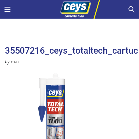
Skip
Menu
S
to
content
35507216_ceys_totaltech_cartu
by
max