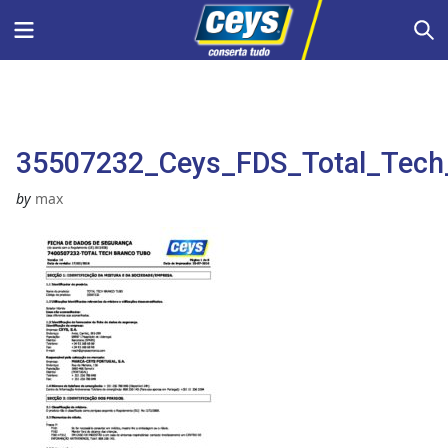
Skip
Menu
S
to
content
35507232_Ceys_FDS_Total_Tech
by
max