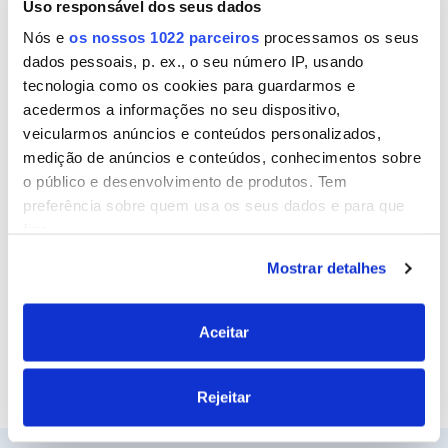
Uso responsável dos seus dados
Nome
Nós e
os nossos 1022 parceiros
processamos os seus
dados pessoais, p. ex., o seu número IP, usando
tecnologia como os cookies para guardarmos e
Email
acedermos a informações no seu dispositivo,
veicularmos anúncios e conteúdos personalizados,
medição de anúncios e conteúdos, conhecimentos sobre
o público e desenvolvimento de produtos. Tem
Site
preferência sobre quem usa os seus dados e para que
fins.
Mostrar detalhes
Se permitir, gostaríamos também de:
Recolher informações sobre a sua localização
geográfica as quais podem ter uma precisão de
Aceitar
vários metros
Identificar o seu dispositivo analisando de forma
Rejeitar
ativa as características específicas (impressão
digital)